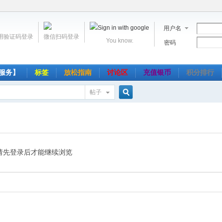
用户名
用验证码登录
微信扫码登录
You know.
密码
服务】
标签
放松指南
讨论区
充值银币
积分排行
帖子
搜
索
请先登录后才能继续浏览