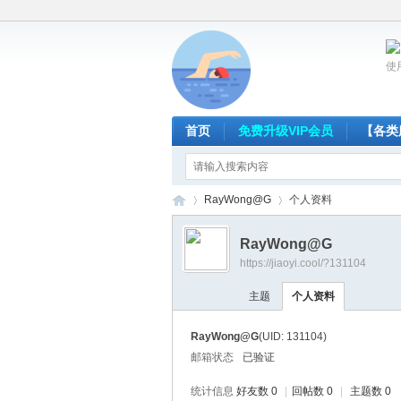
使
首页
免费升级VIP会员
【各类
RayWong@G
个人资料
RayWong@G
https://jiaoyi.cool/?131104
放
›
›
主题
个人资料
RayWong@G
(UID: 131104)
邮箱状态
已验证
统计信息
好友数 0
|
回帖数 0
|
主题数 0