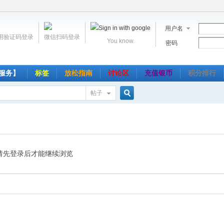
用户名
用验证码登录
微信扫码登录
You know.
密码
服务】
标签
放松指南
讨论区
充值银币
积分排行
帖子
搜
索
请先登录后才能继续浏览