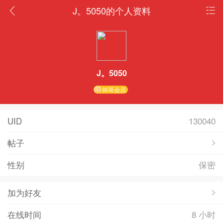
J。5050的个人资料
J。5050
帅哥会员
UID
130040
帖子
性别
保密
加为好友
在线时间
8 小时