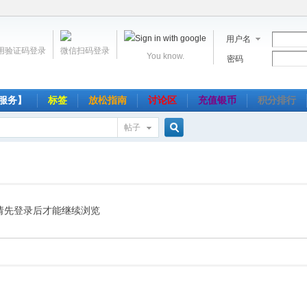
用户名
用验证码登录
微信扫码登录
You know.
密码
服务】
标签
放松指南
讨论区
充值银币
积分排行
帖子
搜
索
请先登录后才能继续浏览