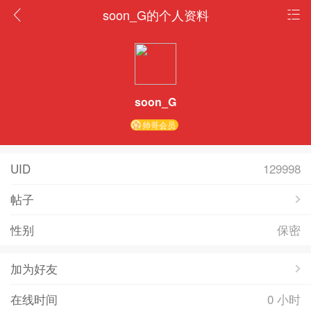
soon_G的个人资料
soon_G
帅哥会员
UID
129998
帖子
性别
保密
加为好友
在线时间
0 小时