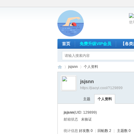
使
首页
免费升级VIP会员
【各类
jsjsnn
个人资料
jsjsnn
https://jiaoyi.cool/?129899
放
›
›
主题
个人资料
jsjsnn
(UID: 129899)
邮箱状态
未验证
统计信息
好友数 0
|
回帖数 2
|
主题数 0