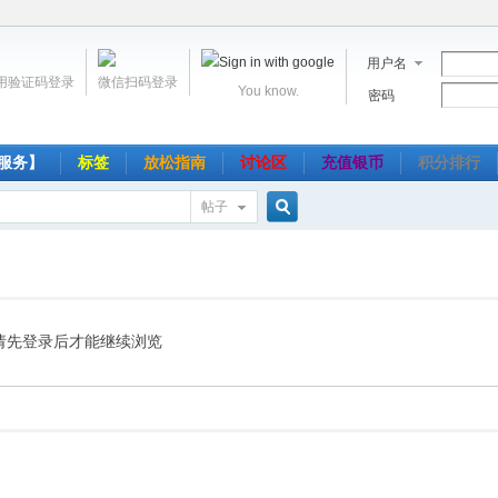
用户名
用验证码登录
微信扫码登录
You know.
密码
服务】
标签
放松指南
讨论区
充值银币
积分排行
帖子
搜
索
请先登录后才能继续浏览