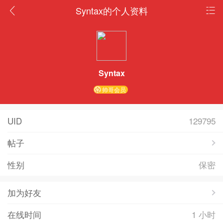
Syntax的个人资料
Syntax
帅哥会员
UID
129795
帖子
性别
保密
加为好友
在线时间
1 小时