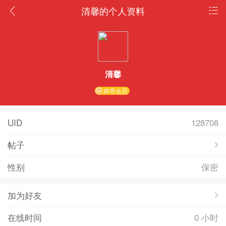
清馨的个人资料
清馨
帅哥会员
UID
128708
帖子
性别
保密
加为好友
在线时间
0 小时