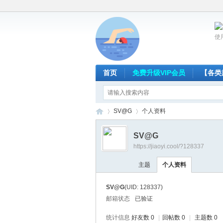
使
首页
免费升级VIP会员
【各类
SV@G
个人资料
SV@G
https://jiaoyi.cool/?128337
放
›
›
主题
个人资料
SV@G
(UID: 128337)
邮箱状态
已验证
统计信息
好友数 0
|
回帖数 0
|
主题数 0