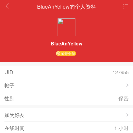
BlueAnYellow的个人资料
BlueAnYellow
帅哥会员
UID
127955
帖子
性别
保密
加为好友
在线时间
1 小时