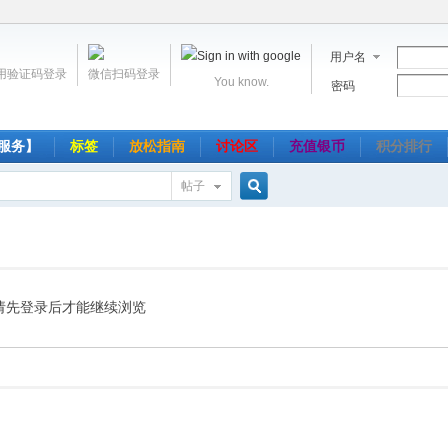
用户名
用验证码登录
微信扫码登录
You know.
密码
服务】
标签
放松指南
讨论区
充值银币
积分排行
帖子
搜
索
请先登录后才能继续浏览