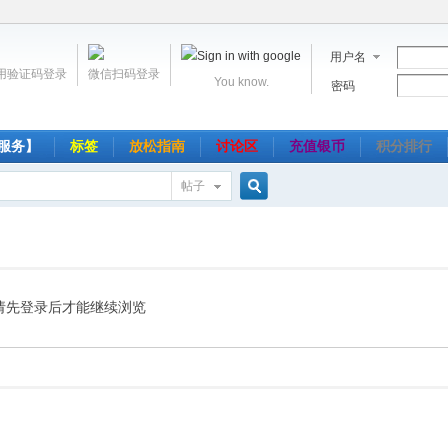
用户名
用验证码登录
微信扫码登录
You know.
密码
服务】
标签
放松指南
讨论区
充值银币
积分排行
帖子
搜
索
请先登录后才能继续浏览