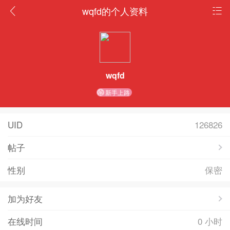
wqfd的个人资料
wqfd
新手上路
UID
126826
帖子
性别
保密
加为好友
在线时间
0 小时