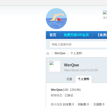
使
首页
免费升级VIP会员
【各类
WerQwe
个人资料
WerQwe
https://jiaoyi.cool/?126196
放
›
›
主题
个人资料
WerQwe
(UID: 126196)
邮箱状态
已验证
统计信息
好友数 0
|
回帖数 0
|
主题数 0