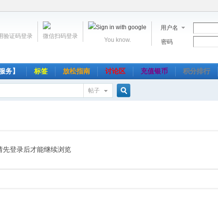
用户名
用验证码登录
微信扫码登录
You know.
密码
服务】
标签
放松指南
讨论区
充值银币
积分排行
帖子
搜
索
请先登录后才能继续浏览