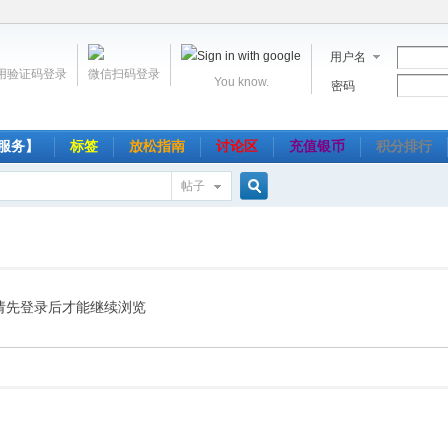
用户名
用验证码登录
微信扫码登录
You know.
密码
服务】
标签
放松指南
讨论区
充值银币
积分排行
帖子
搜
索
请先登录后才能继续浏览