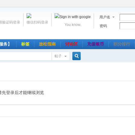
用户名
用验证码登录
微信扫码登录
You know.
密码
服务】
标签
放松指南
讨论区
充值银币
积分排行
帖子
搜
索
请先登录后才能继续浏览