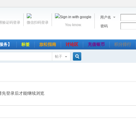
用户名
用验证码登录
微信扫码登录
You know.
密码
服务】
标签
放松指南
讨论区
充值银币
积分排行
帖子
搜
索
请先登录后才能继续浏览