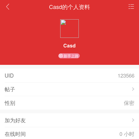
Casd的个人资料
Casd
新手上路
UID
123566
帖子
性别
保密
加为好友
在线时间
0 小时