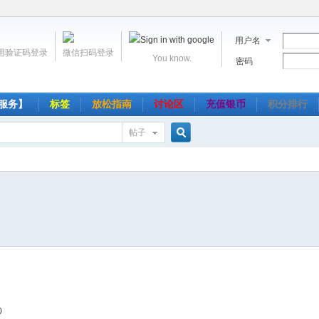
用户名
用验证码登录
微信扫码登录
You know.
密码
服务】
标签
放松指南
讨论区
充值银币
积分排行
帖子
搜
索
0