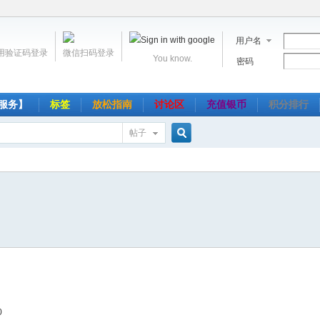
用户名
用验证码登录
微信扫码登录
You know.
密码
服务】
标签
放松指南
讨论区
充值银币
积分排行
帖子
搜
索
0