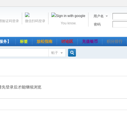
用户名
用验证码登录
微信扫码登录
You know.
密码
服务】
标签
放松指南
讨论区
充值银币
积分排行
帖子
搜
索
请先登录后才能继续浏览