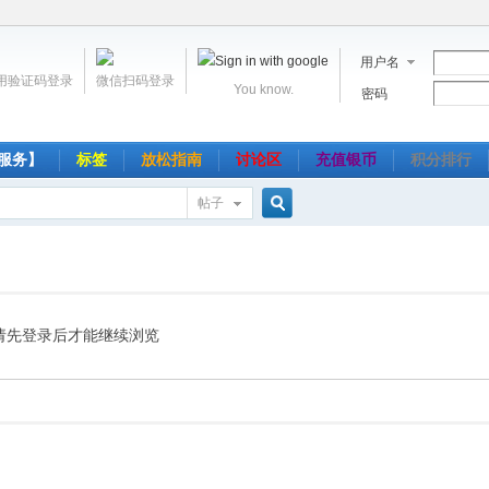
用户名
用验证码登录
微信扫码登录
You know.
密码
服务】
标签
放松指南
讨论区
充值银币
积分排行
帖子
搜
索
请先登录后才能继续浏览