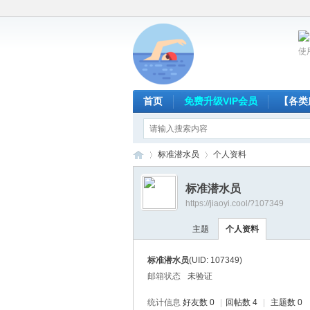
使
首页
免费升级VIP会员
【各类
标准潜水员
个人资料
标准潜水员
https://jiaoyi.cool/?107349
放
›
›
主题
个人资料
标准潜水员
(UID: 107349)
邮箱状态
未验证
统计信息
好友数 0
|
回帖数 4
|
主题数 0