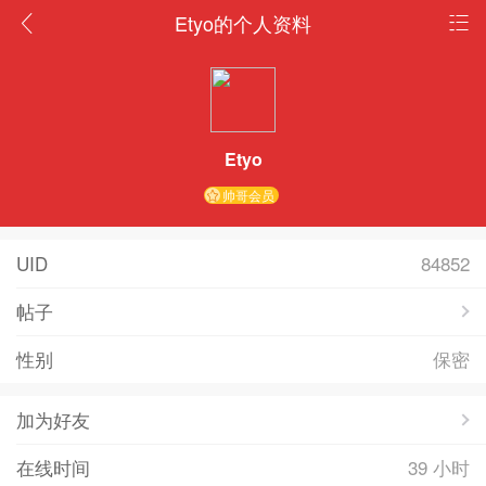
Etyo的个人资料
Etyo
帅哥会员
UID
84852
帖子
性别
保密
加为好友
在线时间
39 小时