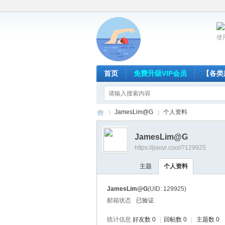
使
首页
免费升级VIP会员
【各类
JamesLim@G
个人资料
JamesLim@G
https://jiaoyi.cool/?129925
放
›
›
主题
个人资料
JamesLim@G
(UID: 129925)
邮箱状态
已验证
统计信息
好友数 0
|
回帖数 0
|
主题数 0