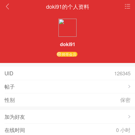
doki91的个人资料
doki91
帅哥会员
UID
126345
帖子
性别
保密
加为好友
在线时间
0 小时