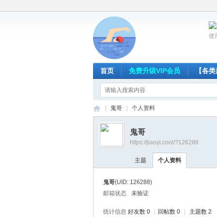
使
首页
免费升级VIP会员
【各类
鬼哥
个人资料
鬼哥
https://jiaoyi.cool/?126288
放
›
›
主题
个人资料
鬼哥
(UID: 126288)
邮箱状态
未验证
统计信息
好友数 0
|
回帖数 0
|
主题数 2