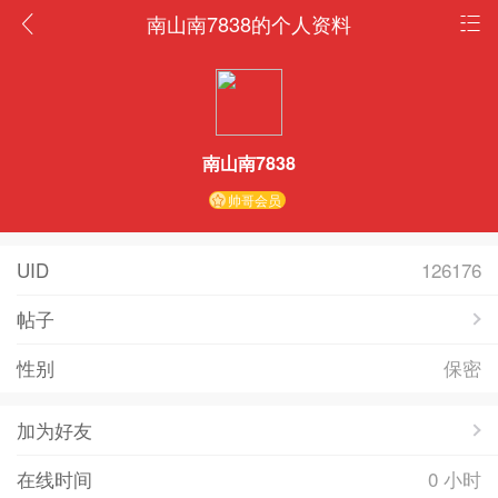
南山南7838的个人资料
南山南7838
帅哥会员
UID
126176
帖子
性别
保密
加为好友
在线时间
0 小时