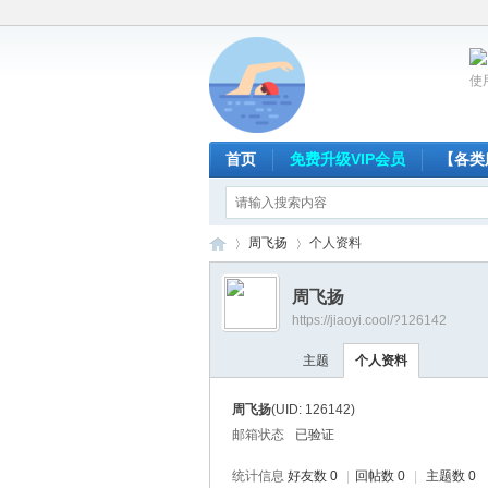
使
首页
免费升级VIP会员
【各类
周飞扬
个人资料
周飞扬
https://jiaoyi.cool/?126142
放
›
›
主题
个人资料
周飞扬
(UID: 126142)
邮箱状态
已验证
统计信息
好友数 0
|
回帖数 0
|
主题数 0