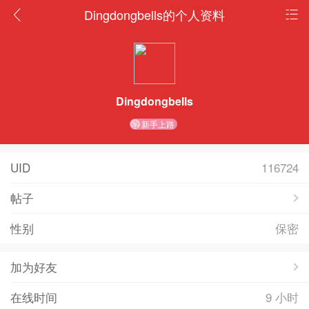
Dingdongbells的个人资料
Dingdongbells
新手上路
UID
116724
帖子
性别
保密
加为好友
在线时间
9 小时